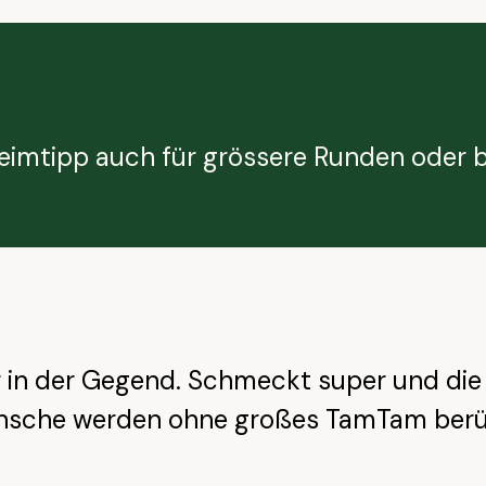
heimtipp auch für grössere Runden oder b
r in der Gegend. Schmeckt super und die
ünsche werden ohne großes TamTam berü