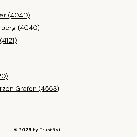
er (4040)
gberg (4040)
(4121)
20)
zen Grafen (4563)
© 2026 by TrustBot